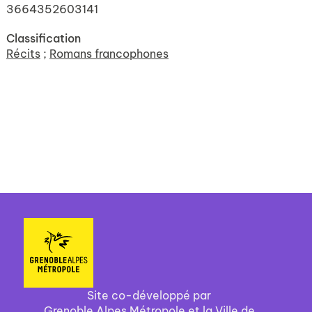
3664352603141
Classification
Récits
;
Romans francophones
Site co-développé par
Grenoble Alpes Métropole et la Ville de