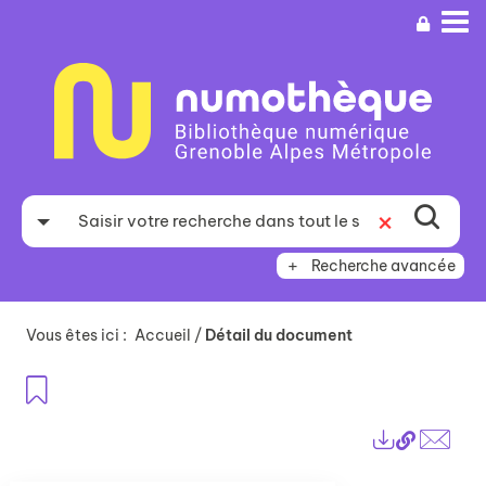
Aller
Aller
Aller
au
au
à
menu
contenu
la
recherche
Recherche avancée
Vous êtes ici :
Accueil
/
Détail du document
Ajouter aux favoris
Lien
Exports
perma
Envo