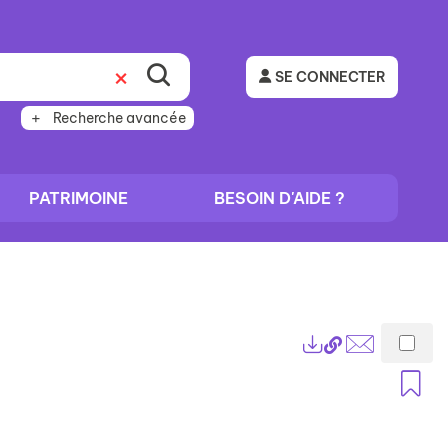
SE CONNECTER
Recherche avancée
PATRIMOINE
BESOIN D'AIDE ?
Lien
Exports
permanent
Envoyer
A
(Nouvelle
par
fenêtre)
mail