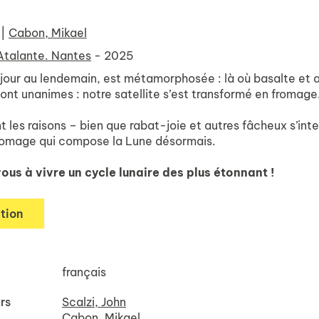
|
Cabon, Mikael
Atalante. Nantes
- 2025
 jour au lendemain, est métamorphosée : là où basalte et a
ont unanimes : notre satellite s’est transformé en fromage
 les raisons – bien que rabat-joie et autres fâcheux s’inte
fromage qui compose la Lune désormais.
us à vivre un cycle lunaire des plus étonnant !
tion
français
rs
Scalzi, John
Cabon, Mikael