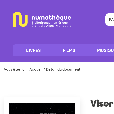
Aller
Aller
Aller
au
au
à
menu
contenu
la
recherche
PA
LIVRES
FILMS
MUSIQU
Vous êtes ici :
Accueil
/
Détail du document
Viser