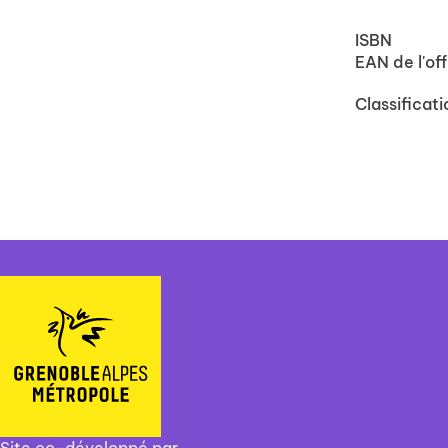
ISBN
EAN de l'off
Classificati
Site co-développé par