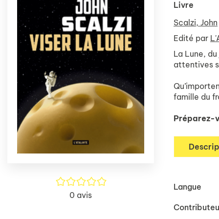
Livre
Scalzi, John
Edité par
L'
La Lune, du
attentives s
Qu’importent
famille du 
Préparez-vo
Descrip
/5
Langue
0
avis
Contributeu