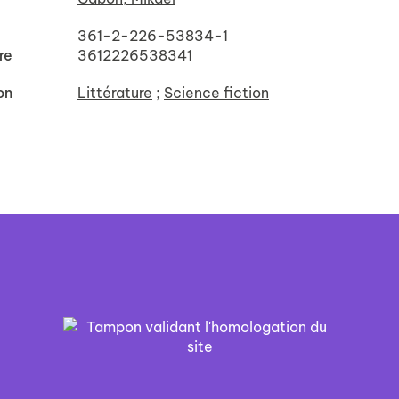
361-2-226-53834-1
re
3612226538341
on
Littérature
;
Science fiction