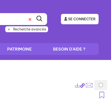
SE CONNECTER
Recherche avancée
PATRIMOINE
BESOIN D'AIDE ?
Lien
Exports
permanent
Envoyer
A
(Nouvelle
par
fenêtre)
mail