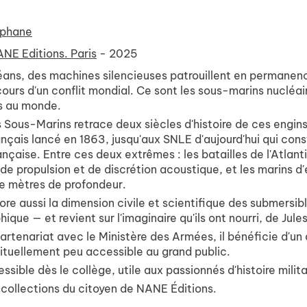
éphane
NE Editions. Paris
- 2025
éans, des machines silencieuses patrouillent en permanenc
ours d'un conflit mondial. Ce sont les sous-marins nucléai
s au monde.
s Sous-Marins
retrace deux siècles d'histoire de ces engins
çais lancé en 1863, jusqu'aux SNLE d'aujourd'hui qui const
ançaise. Entre ces deux extrêmes : les batailles de l'Atlanti
de propulsion et de discrétion acoustique, et les marins d
e mètres de profondeur.
lore aussi la dimension civile et scientifique des submersi
que — et revient sur l'imaginaire qu'ils ont nourri, de Jul
artenariat avec le Ministère des Armées, il bénéficie d'un
bituellement peu accessible au grand public.
cessible dès le collège, utile aux passionnés d'histoire mili
s
collections du citoyen
de NANE Éditions.