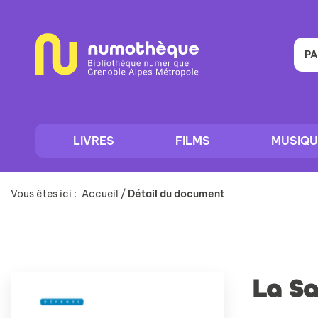
Aller
Aller
Aller
au
au
à
menu
contenu
la
recherche
PA
LIVRES
FILMS
MUSIQU
Vous êtes ici :
Accueil
/
Détail du document
La Sa