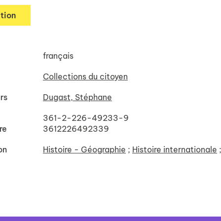
tion
français
Collections du citoyen
rs
Dugast, Stéphane
361-2-226-49233-9
re
3612226492339
on
Histoire - Géographie
;
Histoire internationale