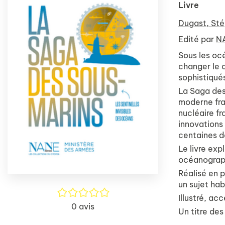
Livre
Dugast, St
Edité par
NA
Sous les oc
changer le c
sophistiqué
La Saga de
moderne fran
nucléaire fr
innovations 
centaines d
Le livre exp
océanographi
Réalisé en p
un sujet ha
/5
Illustré, ac
0
avis
Un titre de