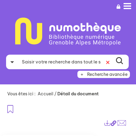
Aller
Aller
Aller
au
au
à
menu
contenu
la
recherche
Recherche avancée
Vous êtes ici :
Accueil
/
Détail du document
Ajouter aux favoris
Lien
Exports
perma
Envo