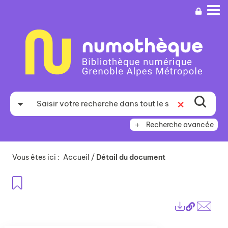
Aller
Aller
Aller
au
au
à
menu
contenu
la
recherche
Recherche avancée
Vous êtes ici :
Accueil
/
Détail du document
Ajouter aux favoris
Lien
Exports
perma
Envo