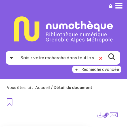
Aller
Aller
Aller
au
au
à
menu
contenu
la
recherche
Recherche avancée
Vous êtes ici :
Accueil
/
Détail du document
Ajouter aux favoris
Lien
Exports
perma
Envo