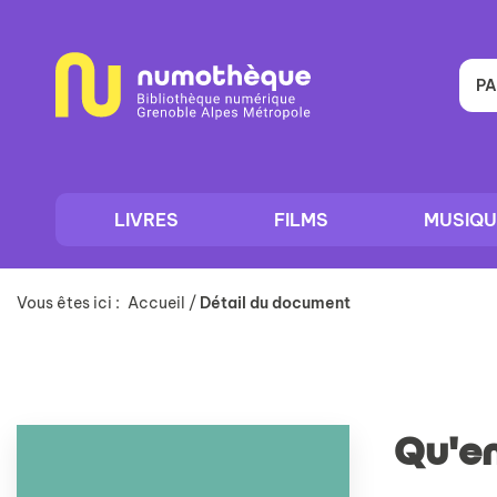
Aller
Aller
Aller
au
au
à
menu
contenu
la
recherche
PA
LIVRES
FILMS
MUSIQU
Vous êtes ici :
Accueil
/
Détail du document
Qu'en