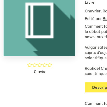
Livre
Chevrier, R
Edité par
Bu
Comment fair
le débat pub
news, aux t
Vulgarisateu
sujets d’auj
scientifique,
/5
Raphaël Che
0
avis
scientifique
Descrip
Comment fair