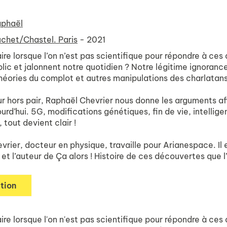
aphaël
chet/Chastel. Paris
- 2021
e lorsque l’on n’est pas scientifique pour répondre à ces q
lic et jalonnent notre quotidien ? Notre légitime ignoranc
héories du complot et autres manipulations des charlatans
r hors pair, Raphaël Chevrier nous donne les arguments afin
ourd’hui. 5G, modifications génétiques, fin de vie, intellige
 tout devient clair !
vrier, docteur en physique, travaille pour Arianespace. Il
 et l’auteur de Ça alors ! Histoire de ces découvertes que l
tion
e lorsque l'on n'est pas scientifique pour répondre à ces q