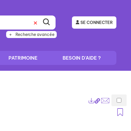
SE CONNECTER
Recherche avancée
PATRIMOINE
BESOIN D'AIDE ?
Lien
Exports
permanent
Envoyer
A
(Nouvelle
par
fenêtre)
mail