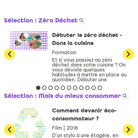
Sélection
: Zéro Déchet
Débuter le zéro déchet -
Dans la cuisine
Formation
Et si vous passiez au zéro
déchet dans votre cuisine ? On
vous dévoile quelques
habitudes à mettre en place au
quotidien. Débuter une
démarche de consommation
plus responsable, n’est pas
chose facile. Il faut revoir l’en...
Sélection
: Mois du mieux consommer
Comment devenir éco-
consommateur ?
Film | 2016
D'un stylo à une étagère, en