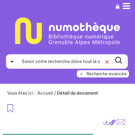
Aller
Aller
Aller
au
au
à
menu
contenu
la
recherche
Recherche avancée
Vous êtes ici :
Accueil
/
Détail du document
Ajouter aux favoris
Lien
Exports
perma
Envo