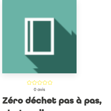
(Nouve
par
fenêtr
mail
/5
0
avis
Zéro déchet pas à pas,