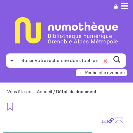
Aller
Aller
Aller
au
au
à
menu
contenu
la
recherche
Recherche avancée
Vous êtes ici :
Accueil
/
Détail du document
Ajouter aux favoris
Lien
Exports
perma
Envo