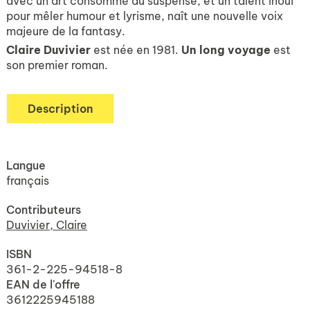
avec un art consommé du suspense, et un talent inouï
pour mêler humour et lyrisme, naît une nouvelle voix
majeure de la fantasy.
Claire Duvivier
est née en 1981.
Un long voyage
est
son premier roman.
Description
Langue
français
Contributeurs
Duvivier, Claire
ISBN
361-2-225-94518-8
EAN de l'offre
3612225945188