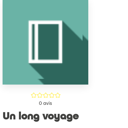
(Nouve
par
fenêtr
mail
/5
0
avis
Un long voyage