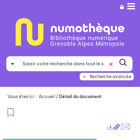
Aller
Aller
Aller
au
au
à
menu
contenu
la
recherche
Recherche avancée
Vous êtes ici :
Accueil
/
Détail du document
Ajouter aux favoris
Lien
Exports
perma
Envo