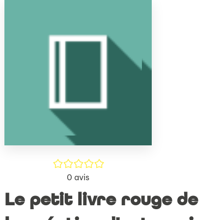
(Nouve
par
fenêtr
mail
/5
0
avis
Le petit livre rouge de