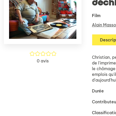
déch
Film
Alain Mass
Descrip
/5
Christian, p
0
avis
de l'imprime
le chômage 
emplois qu'i
d'aujourd'hu
Durée
Contributeu
Classificati