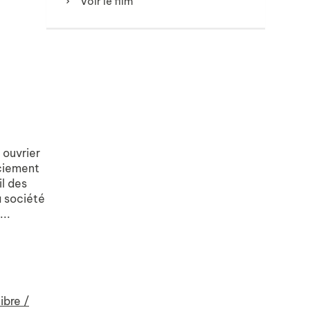
Voir le film
e ouvrier
nciement
l des
a société
...
ibre /