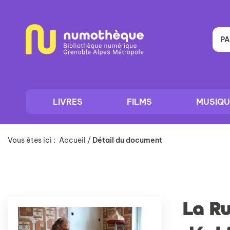
Aller
Aller
Aller
au
au
à
menu
contenu
la
recherche
PA
LIVRES
FILMS
MUSIQU
Vous êtes ici :
Accueil
/
Détail du document
La Ru