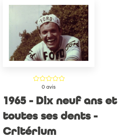
(Nouve
par
fenêtr
mail
/5
0
avis
1965 - Dix neuf ans et
toutes ses dents -
Critérium