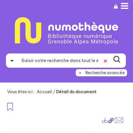
Aller
Aller
Aller
au
au
à
menu
contenu
la
recherche
Recherche avancée
Vous êtes ici :
Accueil
/
Détail du document
Ajouter aux favoris
Lien
Exports
perma
Envo