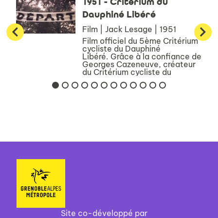
1951 - Critérium du
Dauphiné Libéré
Film | Jack Lesage | 1951
Film officiel du 5ème Critérium
cycliste du Dauphiné
Libéré. Grâce à la confiance de
Georges Cazeneuve, créateur
du Critérium cycliste du
Dauphiné Libéré, Jack Lesage
et son équipe vont tourner les
films de cette épreuve de 1...
Site co-développé par