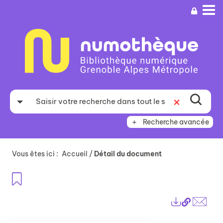
Aller
Aller
Aller
au
au
à
menu
contenu
la
recherche
Recherche avancée
Vous êtes ici :
Accueil
/
Détail du document
Ajouter aux favoris
Lien
Exports
perma
Envo