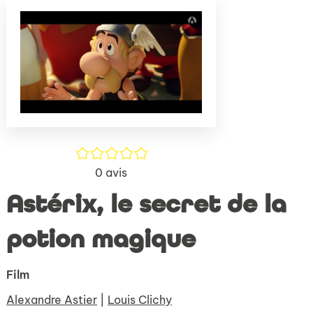
(Nouve
par
fenêtr
mail
/5
0
avis
Astérix, le secret de la
potion magique
Film
Alexandre Astier
|
Louis Clichy