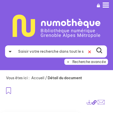
Aller
Aller
Aller
au
au
à
menu
contenu
la
recherche
Recherche avancée
Vous êtes ici :
Accueil
/
Détail du document
Ajouter aux favoris
Lien
Exports
perma
Envo