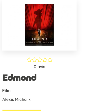
(Nouve
par
fenêtr
mail
/5
0
avis
Edmond
Film
Alexis Michalik