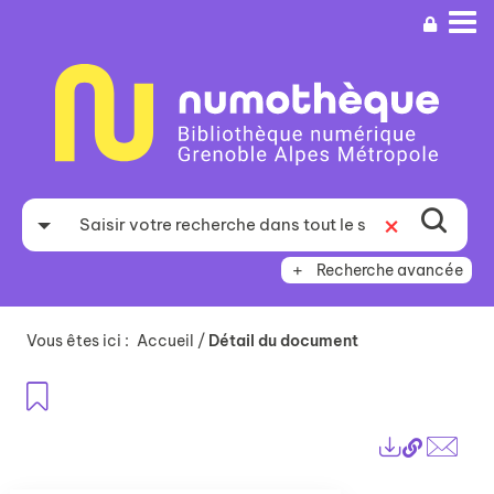
Aller
Aller
Aller
au
au
à
menu
contenu
la
recherche
Recherche avancée
Vous êtes ici :
Accueil
/
Détail du document
Ajouter aux favoris
Lien
Exports
perma
Envo