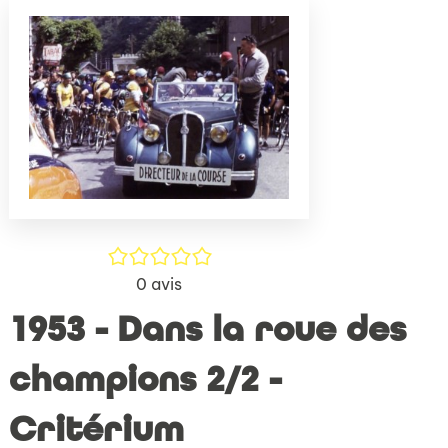
(Nouve
par
fenêtr
mail
/5
0
avis
1953 - Dans la roue des
champions 2/2 -
Critérium