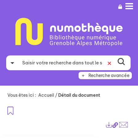
Aller
Aller
Aller
au
au
à
menu
contenu
la
recherche
Recherche avancée
Vous êtes ici :
Accueil
/
Détail du document
Ajouter aux favoris
Lien
Exports
perma
Envo