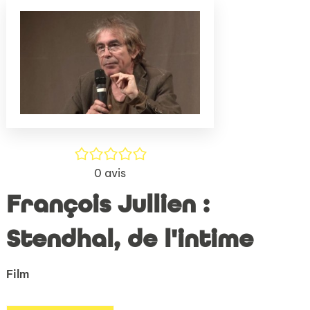
(Nouve
par
fenêtr
mail
/5
0
avis
François Jullien :
Stendhal, de l'intime
Film