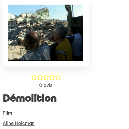
(Nouve
par
fenêtr
mail
/5
0
avis
Démolition
Film
Aline Holcman