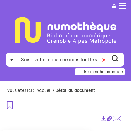
Aller
Aller
Aller
au
au
à
menu
contenu
la
recherche
Recherche avancée
Vous êtes ici :
Accueil
/
Détail du document
Ajouter aux favoris
Lien
Exports
perma
Envo