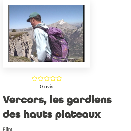
(Nouve
par
fenêtr
mail
/5
0
avis
Vercors, les gardiens
des hauts plateaux
Film