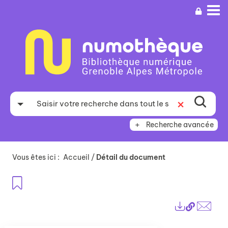
Aller
Aller
Aller
au
au
à
menu
contenu
la
recherche
Recherche avancée
Vous êtes ici :
Accueil
/
Détail du document
Ajouter aux favoris
Lien
Exports
perma
Envo