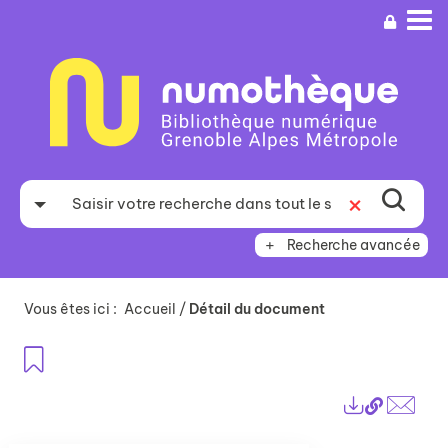
Aller
Aller
Aller
au
au
à
menu
contenu
la
recherche
Recherche avancée
Vous êtes ici :
Accueil
/
Détail du document
Ajouter aux favoris
Lien
Exports
perma
Envo