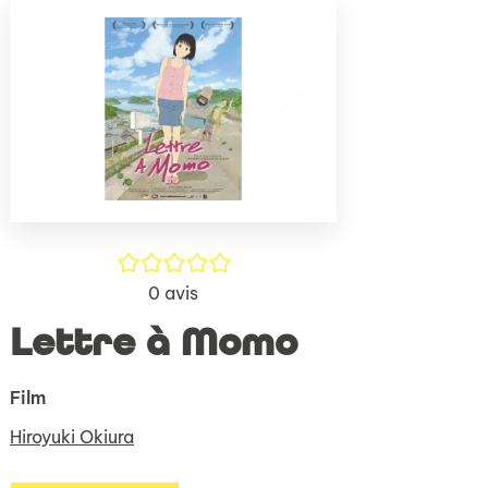
(Nouve
par
fenêtr
mail
/5
0
avis
Lettre à Momo
Film
Hiroyuki Okiura