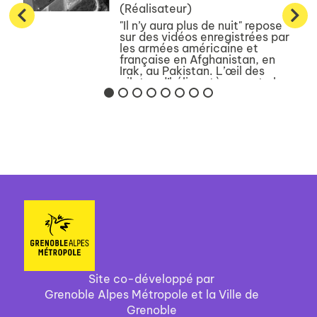
(Réalisateur)
"Il n’y aura plus de nuit" repose
sur des vidéos enregistrées par
les armées américaine et
française en Afghanistan, en
Irak, au Pakistan. L’œil des
pilotes d’hélicoptère scrute le
paysage nocturne. Armé d’une
caméra thermique rel...
Site co-développé par
Grenoble Alpes Métropole et la Ville de
Grenoble