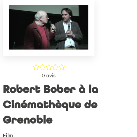
(Nouve
par
fenêtr
mail
/5
0
avis
Robert Bober à la
Cinémathèque de
Grenoble
Film