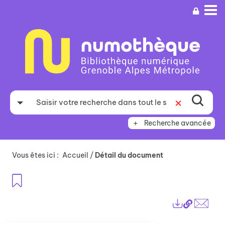
Aller
Aller
Aller
au
au
à
menu
contenu
la
recherche
Recherche avancée
Vous êtes ici :
Accueil
/
Détail du document
Ajouter aux favoris
Lien
Exports
perma
Envo