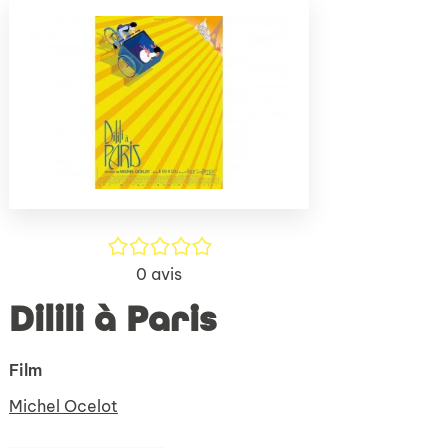
(Nouve
par
fenêtr
mail
/5
0
avis
Dilili à Paris
Film
Michel Ocelot