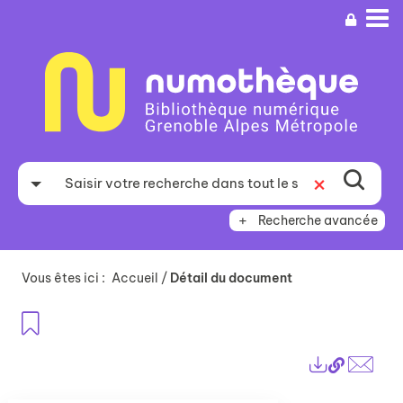
Aller
Aller
Aller
au
au
à
menu
contenu
la
recherche
Recherche avancée
Vous êtes ici :
Accueil
/
Détail du document
Ajouter aux favoris
Lien
Exports
perma
Envo