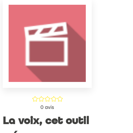
(Nouve
par
fenêtr
mail
/5
0
avis
La voix, cet outil