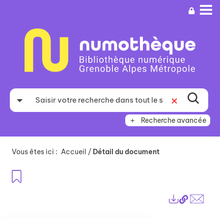
Aller
Aller
Aller
au
au
à
menu
contenu
la
recherche
Recherche avancée
Vous êtes ici :
Accueil
/
Détail du document
Ajouter aux favoris
Lien
Exports
perma
Envo