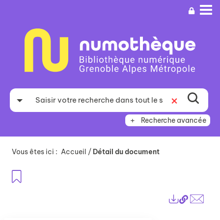
Aller
Aller
Aller
au
au
à
menu
contenu
la
recherche
Recherche avancée
Vous êtes ici :
Accueil
/
Détail du document
Ajouter aux favoris
Lien
Exports
perma
Envo