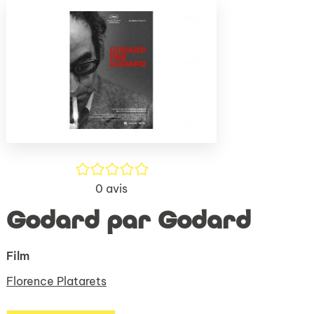
(Nouve
par
fenêtr
mail
/5
0
avis
Godard par Godard
Film
Florence Platarets