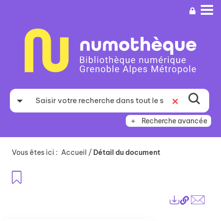
Aller
Aller
Aller
au
au
à
menu
contenu
la
recherche
Recherche avancée
Vous êtes ici :
Accueil
/
Détail du document
Ajouter aux favoris
Lien
Exports
perma
Envo