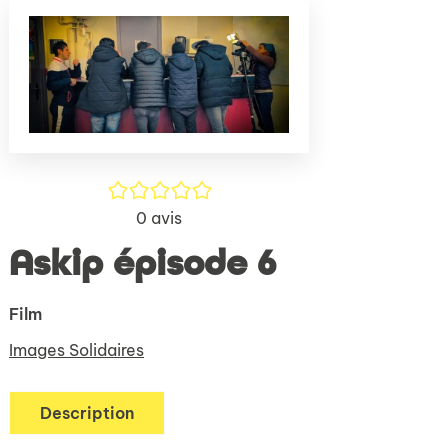
(Nouve
par
fenêtr
mail
/5
0
avis
Askip épisode 6
Film
Images Solidaires
Description