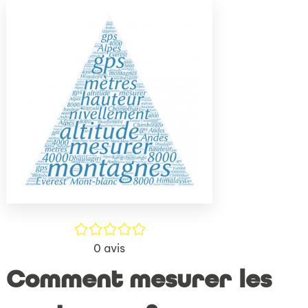
(Nouve
par
fenêtr
mail
/5
0
avis
Comment mesurer les