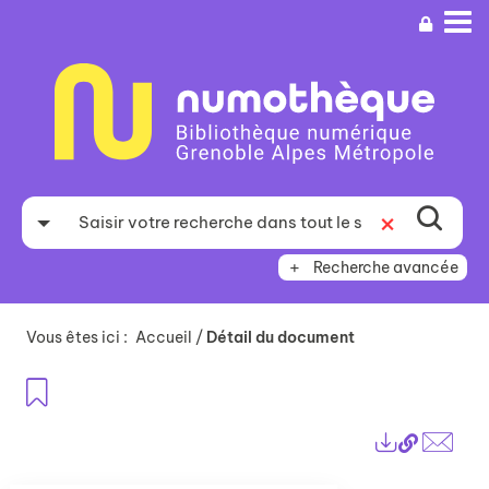
Aller
Aller
Aller
au
au
à
menu
contenu
la
recherche
Recherche avancée
Vous êtes ici :
Accueil
/
Détail du document
Ajouter aux favoris
Lien
Exports
perma
Envo