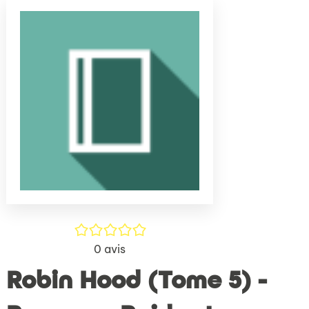
(Nouve
par
fenêtr
mail
/5
0
avis
Robin Hood (Tome 5) -