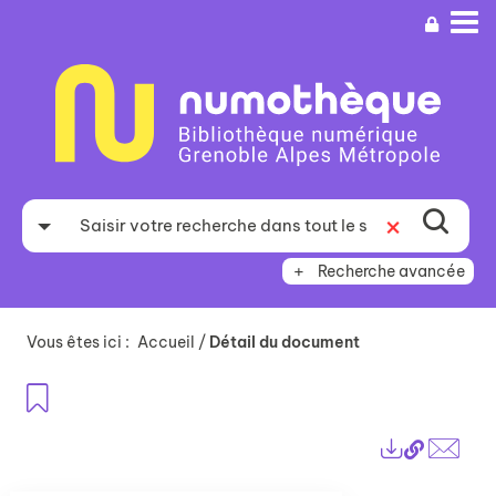
Aller
Aller
Aller
au
au
à
menu
contenu
la
recherche
Recherche avancée
Vous êtes ici :
Accueil
/
Détail du document
Ajouter aux favoris
Lien
Exports
perma
Envo