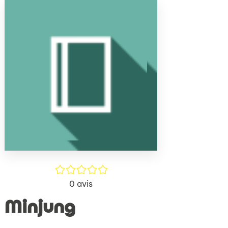
(Nouve
par
fenêtr
mail
/5
0
avis
Minjung