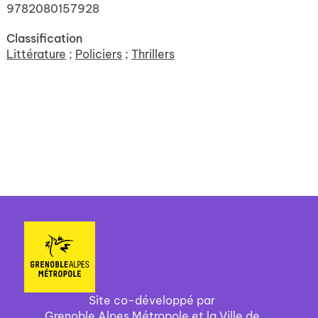
9782080157928
Classification
Littérature
;
Policiers
;
Thrillers
Site co-développé par
Grenoble Alpes Métropole et la Ville de