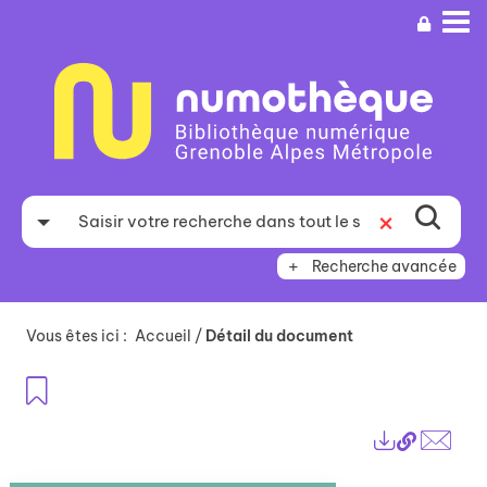
Aller
Aller
Aller
au
au
à
menu
contenu
la
recherche
Recherche avancée
Vous êtes ici :
Accueil
/
Détail du document
Ajouter aux favoris
Lien
Exports
perma
Envo