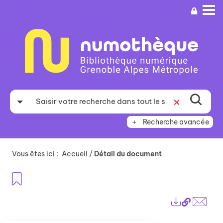
Aller
Aller
Aller
au
au
à
menu
contenu
la
recherche
Recherche avancée
Vous êtes ici :
Accueil
/
Détail du document
Ajouter aux favoris
Lien
Exports
perma
Envo