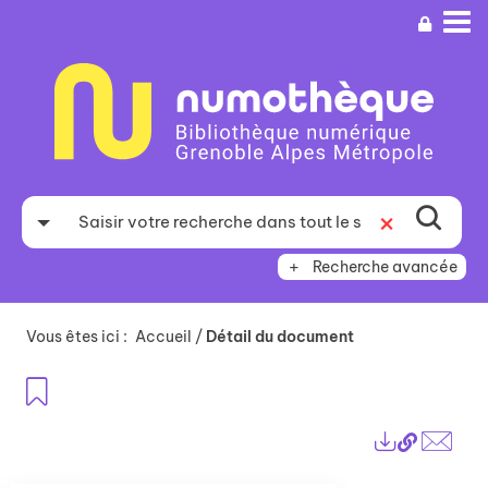
Aller
Aller
Aller
au
au
à
menu
contenu
la
recherche
Recherche avancée
Vous êtes ici :
Accueil
/
Détail du document
Ajouter aux favoris
Lien
Exports
perma
Envo