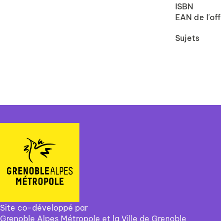
ISBN
EAN de l'off
Sujets
Site co-développé par
Grenoble Alpes Métropole et la Ville de Grenoble