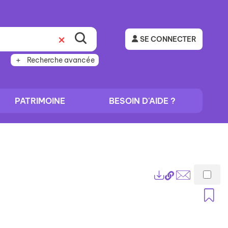
SE CONNECTER
Recherche avancée
PATRIMOINE
BESOIN D'AIDE ?
Lien
Exports
permanent
Envoyer
A
(Nouvelle
par
fenêtre)
mail