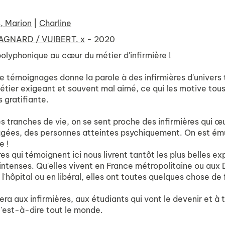
, Marion
|
Charline
AGNARD / VUIBERT. x
- 2020
olyphonique au cœur du métier d'infirmière !
e témoignages donne la parole à des infirmières d'univers tr
étier exigeant et souvent mal aimé, ce qui les motive tous 
s gratifiante.
es tranches de vie, on se sent proche des infirmières qui 
gées, des personnes atteintes psychiquement. On est ému
e !
res qui témoignent ici nous livrent tantôt les plus belles e
t intenses. Qu'elles vivent en France métropolitaine ou au
à l'hôpital ou en libéral, elles ont toutes quelques chose de
lera aux infirmières, aux étudiants qui vont le devenir et à
c'est-à-dire tout le monde.