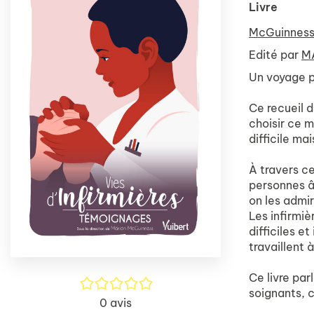
Livre
McGuinness
Edité par
M
Un voyage p
Ce recueil d
choisir ce m
difficile mai
À travers c
personnes â
on les admir
Les infirmiè
difficiles e
travaillent 
Ce livre par
/5
soignants, 
0
avis