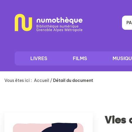
Aller
Aller
Aller
au
au
à
menu
contenu
la
recherche
PA
LIVRES
FILMS
MUSIQU
Vous êtes ici :
Accueil
/
Détail du document
Vies 