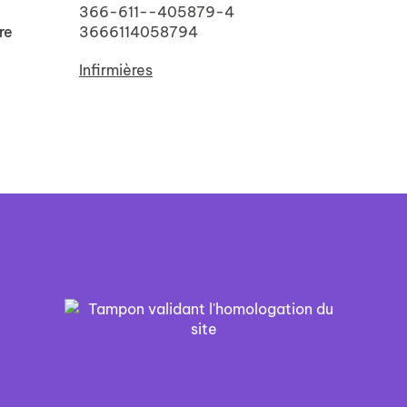
366-611--405879-4
re
3666114058794
Infirmières