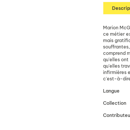
Descrip
Marion McGui
ce métier ex
mais gratifi
souffrantes
comprend mie
qu'elles ont
qu'elles tra
infirmières 
c'est-à-dir
Langue
Collection
Contributeu