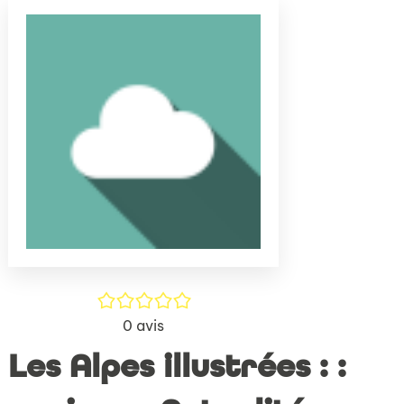
(Nouve
par
fenêtr
mail
/5
0
avis
Les Alpes illustrées : :