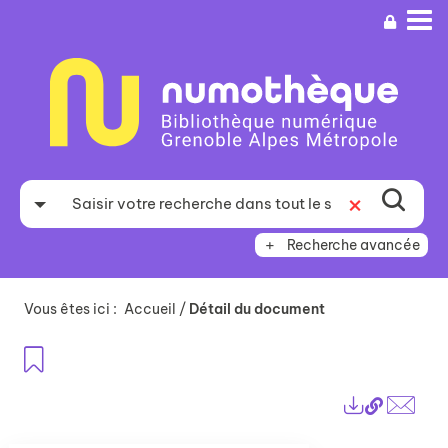
Aller
Aller
Aller
au
au
à
menu
contenu
la
recherche
Recherche avancée
Vous êtes ici :
Accueil
/
Détail du document
Ajouter aux favoris
Lien
Exports
perma
Envo