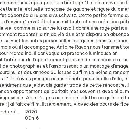
omment nous approprier son héritage.”Le film convoque l
 cette intellectuelle française de gauche et figure du cin
i fut déportée à 16 ans à Auschwitz. Cette petite femme a
 d’environ 1 m 50 était une militante et une créatrice péti
 vie, comme si sa survie lui avait donné une rage particul
omment raconter la fin de vie d’un être disparu en absenc
En suivant les notes personnelles marquées dans son journ
 mois où il l'accompagne, Antoine Ravon nous transmet to
pour Marceline. Il convoque sa présence lumineuse en
l’intérieur de l’appartement parisien de la cinéaste à l’ai
 de photographies et l’assortissant à un montage d'image
ourd’hui et des années 50 issues du film La Seine a rencon
ns : “ Je n’avais presque aucune photo personnelle d’elle, e
 sentiment que je devais garder trace de cette rencontre. 
er son appartement qui abritait mes souvenirs avec elle, m
impossible. Alors j’ai pris au pied de la lettre ce qu’elle dit
 : j’ai fait ce film, littéralement, « avec des bouts de fice
Année de production
2020
00h16