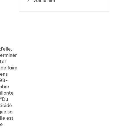
Voir le film
’elle,
terminer
ter
de faire
vens
898-
embre
illante
 “Du
décidé
 que sa
lle est
je