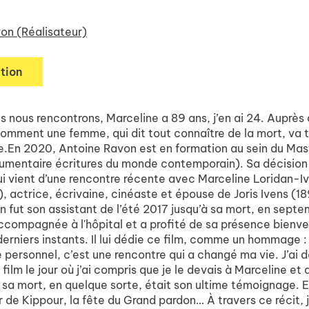
on (Réalisateur)
tion
 nous rencontrons, Marceline a 89 ans, j’en ai 24. Auprès d
comment une femme, qui dit tout connaître de la mort, va 
ie.En 2020, Antoine Ravon est en formation au sein du Mas
entaire écritures du monde contemporain). Sa décision 
ui vient d’une rencontre récente avec Marceline Loridan-I
, actrice, écrivaine, cinéaste et épouse de Joris Ivens (1
 fut son assistant de l’été 2017 jusqu’à sa mort, en sept
 accompagnée à l'hôpital et a profité de sa présence bienve
derniers instants. Il lui dédie ce film, comme un hommage :
 personnel, c’est une rencontre qui a changé ma vie. J’ai 
n film le jour où j’ai compris que je le devais à Marceline et
t sa mort, en quelque sorte, était son ultime témoignage. E
ir de Kippour, la fête du Grand pardon… À travers ce récit, 