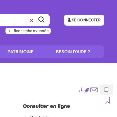
SE CONNECTER
Recherche avancée
PATRIMOINE
BESOIN D'AIDE ?
Lien
Exports
permanent
Envoyer
A
(Nouvelle
par
Consulter en ligne
fenêtre)
mail