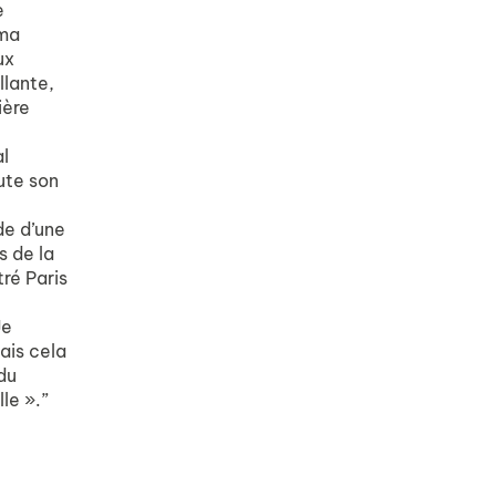
e
éma
ux
llante,
ière
e
al
ute son
de d’une
s de la
tré Paris
t
Je
ais cela
 du
lle ».”