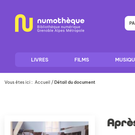
Aller
Aller
Aller
au
au
à
menu
contenu
la
recherche
PA
LIVRES
FILMS
MUSIQU
Vous êtes ici :
Accueil
/
Détail du document
Aprè