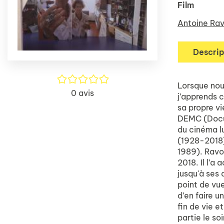
Film
Antoine Rav
Descrip
/5
Lorsque nous
0
avis
j’apprends 
sa propre v
DEMC (Docum
du cinéma l
(1928-2018)
1989). Ravon
2018. Il l’a
jusqu'à ses 
point de vue
d’en faire u
fin de vie e
partie le so