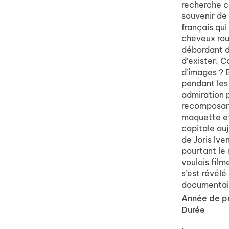
recherche c
souvenir de
français qu
cheveux roux
débordant de
d’exister. C
d’images ? 
pendant les
admiration 
recomposant 
maquette et
capitale auj
de Joris Ive
pourtant le
voulais film
s’est révélé 
documentaire
Durée