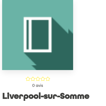
(Nouve
par
fenêtr
mail
/5
0
avis
Liverpool-sur-Somme