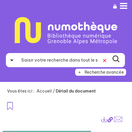
Aller
Aller
Aller
au
au
à
menu
contenu
la
recherche
Recherche avancée
Vous êtes ici :
Accueil
/
Détail du document
Ajouter aux favoris
Lien
Exports
perma
Envo