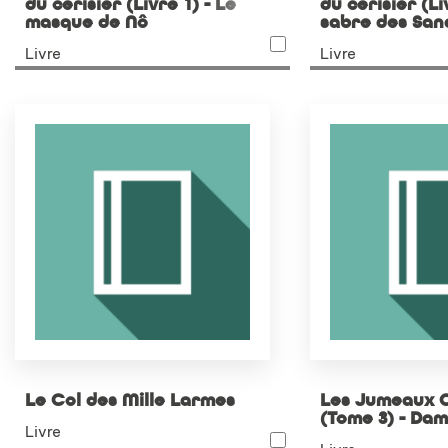
du cerisier (Livre 1) - Le
du cerisier (Li
masque de Nô
sabre des San
Livre
Livre
Le Col des Mille Larmes
Les Jumeaux 
(Tome 3) - Da
Livre