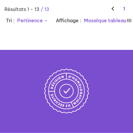
1
Résultats
1
-
13
/ 13
Tri :
Pertinence
Affichage :
Mosaïque tableau