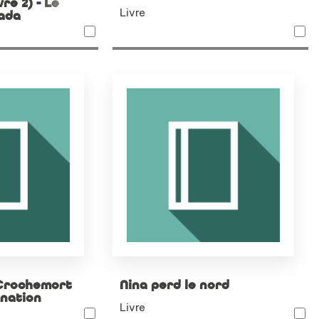
vre 2) - Le
Livre
ada
Crochemort
Nina perd le nord
mnation
Livre