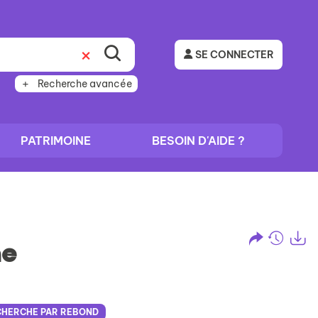
SE CONNECTER
Recherche avancée
PATRIMOINE
BESOIN D'AIDE ?
he
Partage
Histo
Ex
l'URL
de
de
vos
CHERCHE PAR REBOND
la
reche