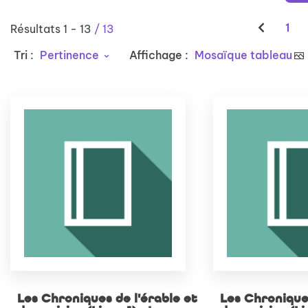
1
Résultats
1
-
13
/ 13
Tri :
Pertinence
Affichage :
Mosaïque tableau
Les Chroniques de l'érable et
Les Chroniques