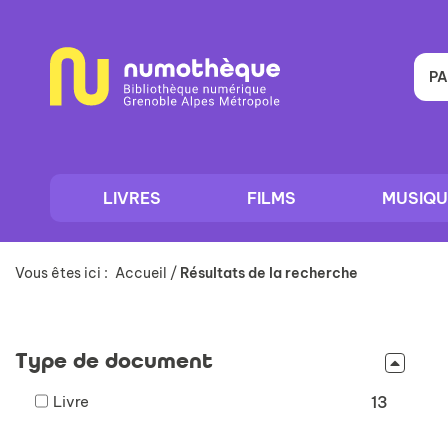
Aller
Aller
Aller
au
au
à
menu
contenu
la
recherche
PA
LIVRES
FILMS
MUSIQU
Vous êtes ici :
Accueil
/
Résultats de la recherche
Type de document
-
Livre
13
13
résultats