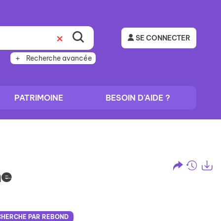
SE CONNECTER
Recherche avancée
PATRIMOINE
BESOIN D'AIDE ?
he
Partage
Histo
Ex
l'URL
de
de
vos
CHERCHE PAR REBOND
la
reche