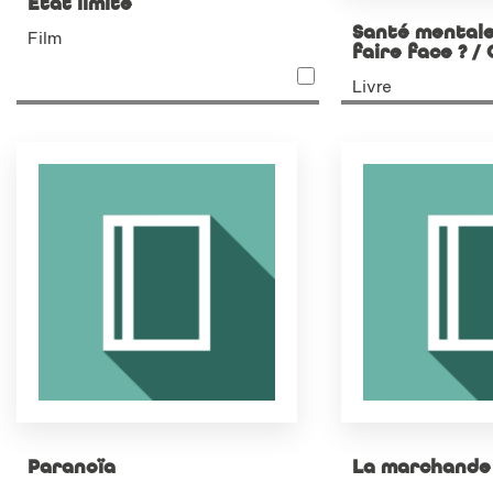
État limite
Santé mental
Film
faire face ? /
Livre
Paranoïa
La marchande 