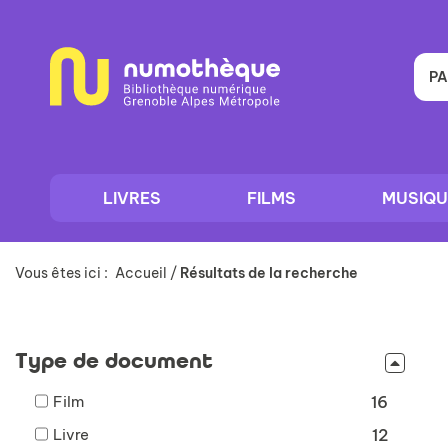
Aller
Aller
Aller
au
au
à
menu
contenu
la
recherche
PA
LIVRES
FILMS
MUSIQU
Vous êtes ici :
Accueil
/
Résultats de la recherche
Type de document
-
Film
16
16
-
Livre
12
résultats