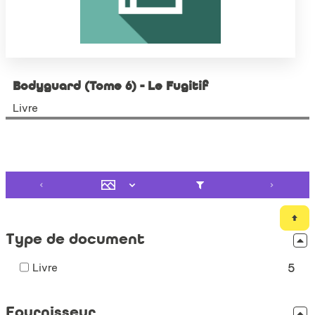
Bodyguard (Tome 6) - Le Fugitif
Livre
Type de document
-
Livre
5
5
résultats
Fournisseur
-