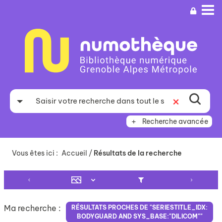
Aller
Aller
Aller
au
au
à
menu
contenu
la
recherche
Recherche avancée
Vous êtes ici :
Accueil
/
Résultats de la recherche
Ma recherche :
RÉSULTATS PROCHES DE "SERIESTITLE_IDX:
BODYGUARD AND SYS_BASE:"DILICOM""