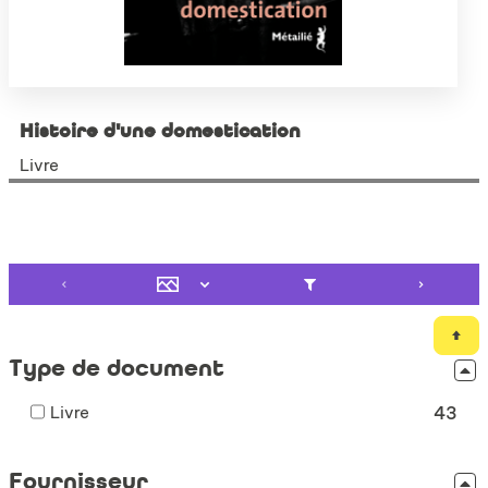
Histoire d'une domestication
Livre
Type de document
-
Livre
43
43
résultats
Fournisseur
-