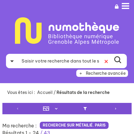
Aller
Aller
Aller
au
au
à
menu
contenu
la
recherche
Recherche avancée
Vous êtes ici :
Accueil
/
Résultats de la recherche
Ma recherche :
RECHERCHE SUR MÉTAILIÉ. PARIS
Résultats
1
-
24
/ 43