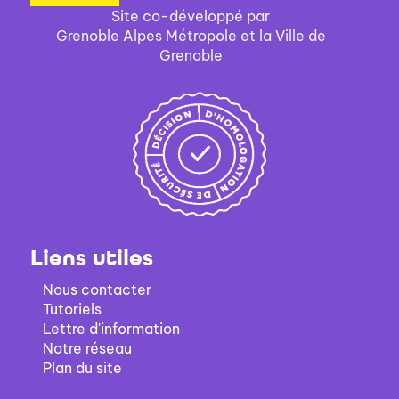
automatiquement
-
recherche
Site co-développé par
la
est
Grenoble Alpes Métropole et la Ville de
recherche
mise
Grenoble
est
à
mise
jour
à
automatiquement
jour
automatiquement
Liens utiles
Nous contacter
Tutoriels
Lettre d'information
Notre réseau
Plan du site