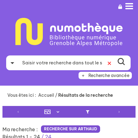
Aller
Aller
Aller
au
au
à
menu
contenu
la
recherche
Recherche avancée
Vous êtes ici :
Accueil
/
Résultats de la recherche
Ma recherche :
RECHERCHE SUR ARTHAUD
Résultats
1
-
24
/ 24