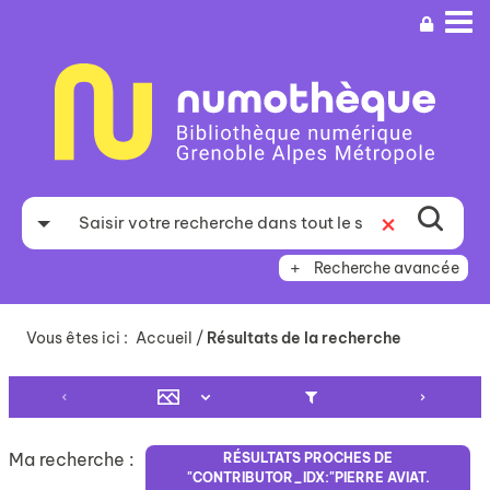
Aller
Aller
Aller
au
au
à
menu
contenu
la
recherche
Recherche avancée
Vous êtes ici :
Accueil
/
Résultats de la recherche
Ma recherche :
RÉSULTATS PROCHES DE
"CONTRIBUTOR_IDX:"PIERRE AVIAT.