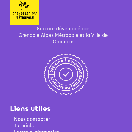
ajouter
le
filtre
-
Site co-développé par
la
Grenoble Alpes Métropole et la Ville de
recherche
Grenoble
est
mise
à
jour
automatiquement
Liens utiles
Nous contacter
Tutoriels