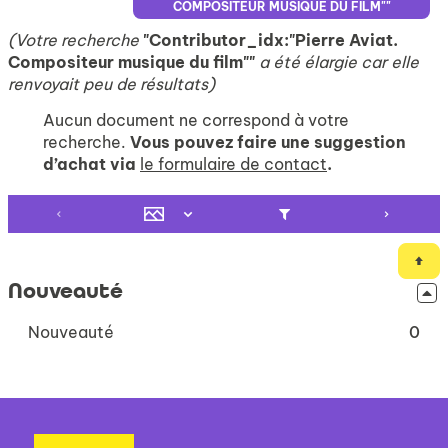
COMPOSITEUR MUSIQUE DU FILM""
(Votre recherche
"Contributor_idx:"Pierre Aviat.
Compositeur musique du film""
a été élargie car elle
renvoyait peu de résultats)
Aucun document ne correspond à votre
recherche.
Vous pouvez faire une suggestion
d’achat via
le formulaire de contact
.
Nouveauté
-
Nouveauté
0
0
résultats
-
cliquer
pour