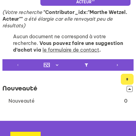
ACTEUR""
(Votre recherche
"Contributor_idx:"Marthe Wetzel.
Acteur""
a été élargie car elle renvoyait peu de
résultats)
Aucun document ne correspond à votre
recherche.
Vous pouvez faire une suggestion
d’achat via
le formulaire de contact
.
Nouveauté
-
Nouveauté
0
0
résultats
-
cliquer
pour