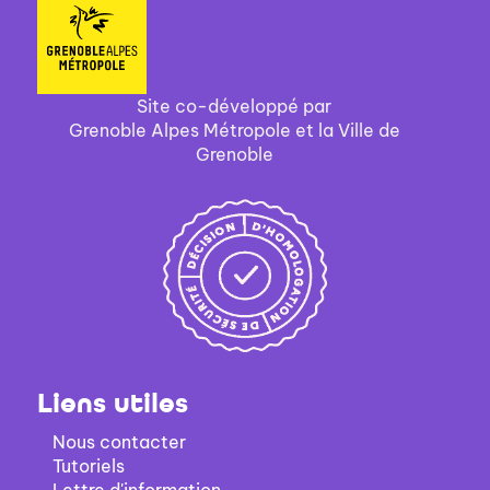
ajouter
le
filtre
-
Site co-développé par
la
Grenoble Alpes Métropole et la Ville de
recherche
Grenoble
est
mise
à
jour
automatiquement
Liens utiles
Nous contacter
Tutoriels