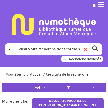
Aller
Aller
Aller
au
au
à
menu
contenu
la
recherche
Recherche avancée
Vous êtes ici :
Accueil
/
Résultats de la recherche
Ma recherche :
RÉSULTATS PROCHES DE
"CONTRIBUTOR_IDX:"MARTHE WETZEL.