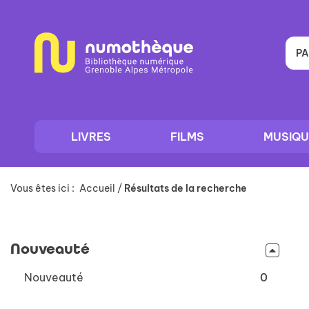
Aller
Aller
Aller
au
au
à
menu
contenu
la
recherche
PA
LIVRES
FILMS
MUSIQU
Vous êtes ici :
Accueil
/
Résultats de la recherche
Nouveauté
-
Nouveauté
0
0
résultats