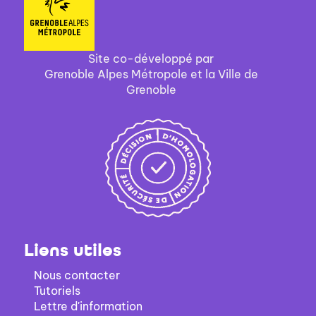
ajouter
filtre
jour
la
le
automatiquement
-
recherche
filtre
la
est
-
recherche
Site co-développé par
mise
la
est
Grenoble Alpes Métropole et la Ville de
à
recherche
mise
Grenoble
jour
est
à
automatiquement
mise
jour
à
automatiquement
jour
automatiquement
Liens utiles
Nous contacter
Tutoriels
Lettre d'information