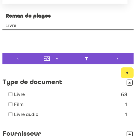
Roman de plages
Livre
Type de document
-
Livre
63
63
-
Film
1
résultats
1
-
-
Livre audio
1
résultats
cocher
1
-
pour
résultats
cocher
ajouter
Fournisseur
-
pour