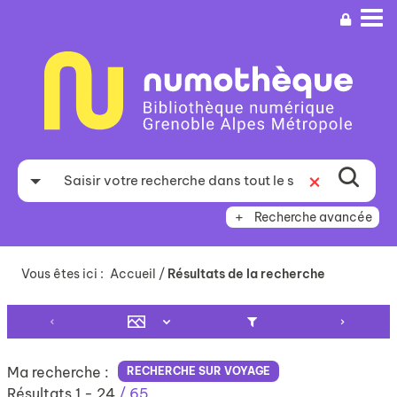
Aller
Aller
Aller
au
au
à
menu
contenu
la
recherche
Recherche avancée
Vous êtes ici :
Accueil
/
Résultats de la recherche
Ma recherche :
RECHERCHE SUR VOYAGE
Résultats
1
-
24
/ 65