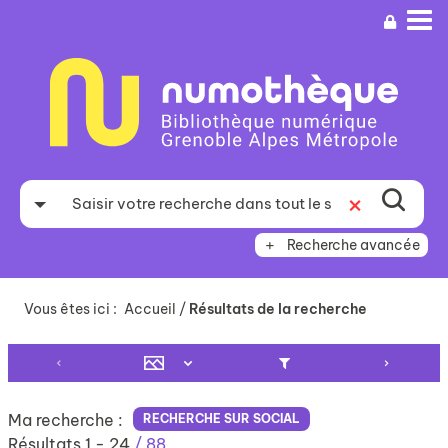
Aller
Aller
Aller
au
au
à
menu
contenu
la
recherche
Recherche avancée
Vous êtes ici :
Accueil
/
Résultats de la recherche
Ma recherche :
RECHERCHE SUR SOCIAL
Résultats
1
-
24
/ 88