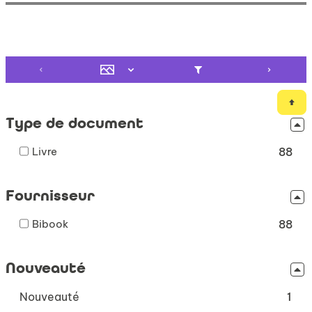
Type de document
-
Livre
88
88
résultats
Fournisseur
-
cocher
-
Bibook
pour
88
88
ajouter
résultats
le
Nouveauté
-
filtre
cocher
-
-
Nouveauté
pour
1
la
ajouter
1
recherche