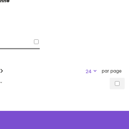
onne
par page
24