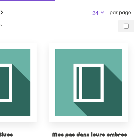
recherch
par page
24
Blues
Mes pas dans leurs ombres