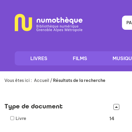
Aller
Aller
Aller
au
au
à
menu
contenu
la
recherche
PA
LIVRES
FILMS
MUSIQU
Vous êtes ici :
Accueil
/
Résultats de la recherche
Type de document
-
Livre
14
14
résultats