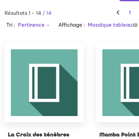
1
Résultats
1
-
14
/ 14
Tri :
Pertinence
Affichage :
Mosaïque tableau
La Croix des ténèbres
Mamba Point 