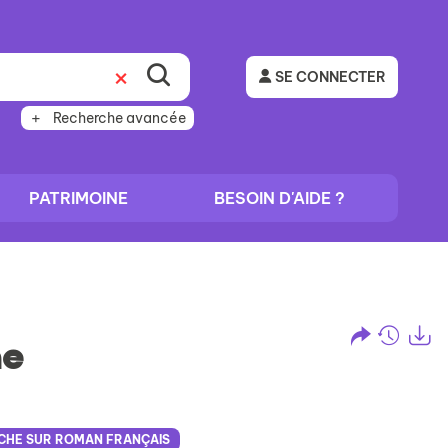
SE CONNECTER
Recherche avancée
PATRIMOINE
BESOIN D'AIDE ?
he
Partage
Histo
Ex
l'URL
de
de
vos
CHE SUR ROMAN FRANÇAIS
la
reche