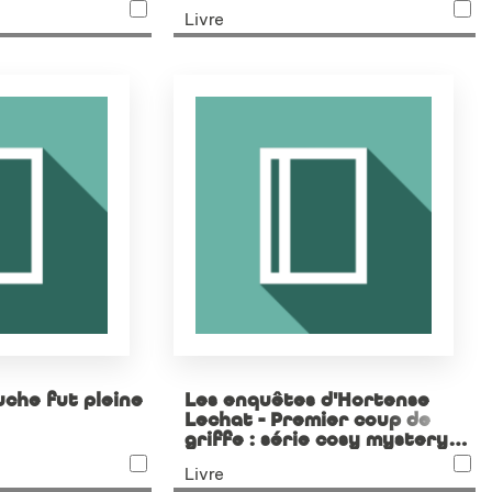
Livre
uche fut pleine
Les enquêtes d'Hortense
Lechat - Premier coup de
griffe : série cosy mystery
2025
Livre