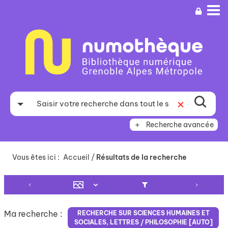
Aller
Aller
Aller
au
au
à
menu
contenu
la
recherche
Recherche avancée
Vous êtes ici :
Accueil
/
Résultats de la recherche
Ma recherche :
RECHERCHE SUR SCIENCES HUMAINES ET
SOCIALES, LETTRES / PHILOSOPHIE [AUTO]