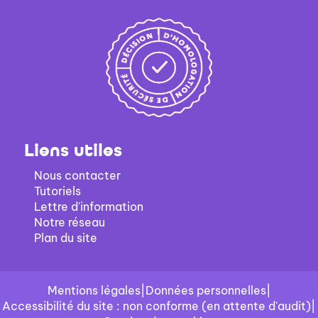
à
mise
jour
à
automatiquement
jour
automatiquement
Liens utiles
Nous contacter
Tutoriels
Lettre d'information
Notre réseau
Plan du site
Mentions légales
|
Données personnelles
|
Accessibilité du site : non conforme (en attente d'audit)
|