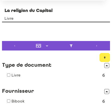
La religion du Capital
Livre
Type de document
-
Livre
6
6
résultats
Fournisseur
-
cocher
-
Bibook
pour
6
6
ajouter
résultats
le