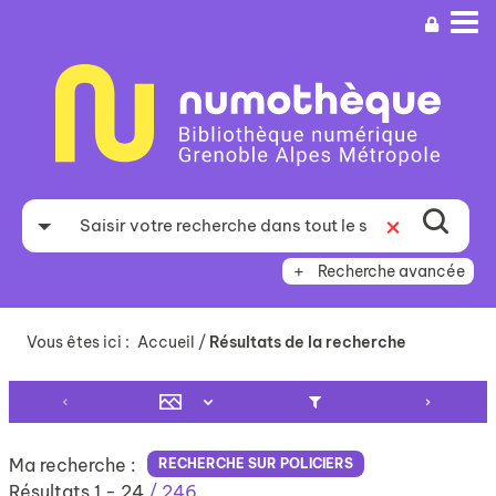
Aller
Aller
Aller
au
au
à
menu
contenu
la
recherche
Recherche avancée
Vous êtes ici :
Accueil
/
Résultats de la recherche
Ma recherche :
RECHERCHE SUR POLICIERS
Résultats
1
-
24
/ 246