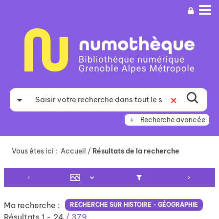
Aller
Aller
Aller
au
au
à
menu
contenu
la
recherche
Recherche avancée
Vous êtes ici :
Accueil
/
Résultats de la recherche
Ma recherche :
RECHERCHE SUR HISTOIRE - GÉOGRAPHIE
Résultats
1
-
24
/ 379