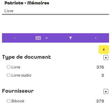
Patriote - Mémoires
Livre
Type de document
-
Livre
376
376
-
Livre audio
3
résultats
3
-
résultats
cocher
Fournisseur
-
pour
cocher
ajouter
-
Bibook
pour
379
le
379
ajouter
filtre