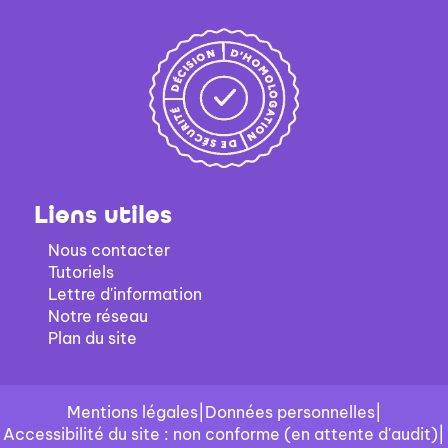
à
mise
jour
à
automatiquement
jour
automatiquement
Liens utiles
Nous contacter
Tutoriels
Lettre d'information
Notre réseau
Plan du site
Mentions légales
|
Données personnelles
|
Accessibilité du site : non conforme (en attente d'audit)
|