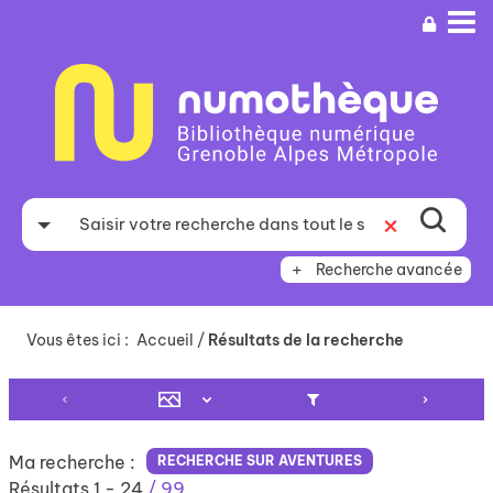
Aller
Aller
Aller
au
au
à
menu
contenu
la
recherche
Recherche avancée
Vous êtes ici :
Accueil
/
Résultats de la recherche
Ma recherche :
RECHERCHE SUR AVENTURES
Résultats
1
-
24
/ 99