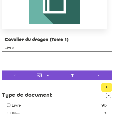
Cavalier du dragon (Tome 1)
Livre
Type de document
-
Livre
95
95
-
Film
3