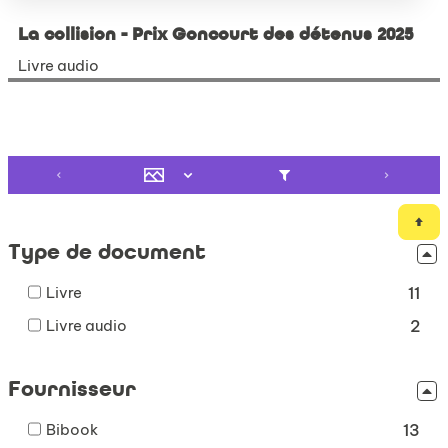
La collision - Prix Goncourt des détenus 2025
Livre audio
Type de document
-
Livre
11
11
-
Livre audio
2
résultats
2
-
résultats
cocher
Fournisseur
-
pour
cocher
ajouter
-
Bibook
pour
13
le