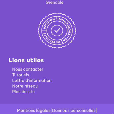
mise
Grenoble
est
à
mise
jour
à
automatiquement
jour
automatiquement
Liens utiles
Nous contacter
Tutoriels
Lettre d'information
Notre réseau
Plan du site
Mentions légales
|
Données personnelles
|