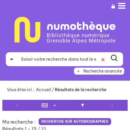
Aller
Aller
Aller
au
au
à
menu
contenu
la
recherche
Recherche avancée
Vous êtes ici :
Accueil
/
Résultats de la recherche
Ma recherche :
RECHERCHE SUR AUTOBIOGRAPHIES
Résultats
1
-
13
/ 13