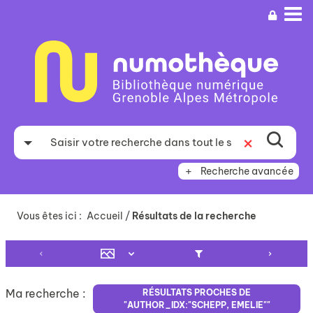
Aller
Aller
Aller
au
au
à
menu
contenu
la
recherche
Recherche avancée
Vous êtes ici :
Accueil
/
Résultats de la recherche
Ma recherche :
RÉSULTATS PROCHES DE
"AUTHOR_IDX:"SCHEPP, EMELIE""