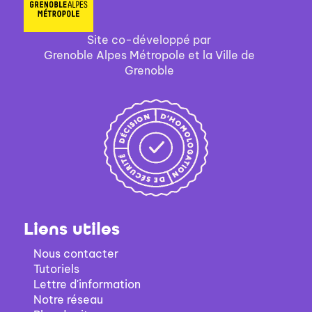
filtre
-
Site co-développé par
la
Grenoble Alpes Métropole et la Ville de
recherche
Grenoble
est
mise
à
jour
automatiquement
Liens utiles
Nous contacter
Tutoriels
Lettre d'information
Notre réseau