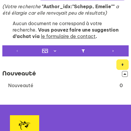
(Votre recherche
"Author_idx:"Schepp, Emelie""
a
été élargie car elle renvoyait peu de résultats)
Aucun document ne correspond à votre
recherche.
Vous pouvez faire une suggestion
d’achat via
le formulaire de contact
.
Nouveauté
-
Nouveauté
0
0
résultats
-
cliquer
pour
ajouter
le